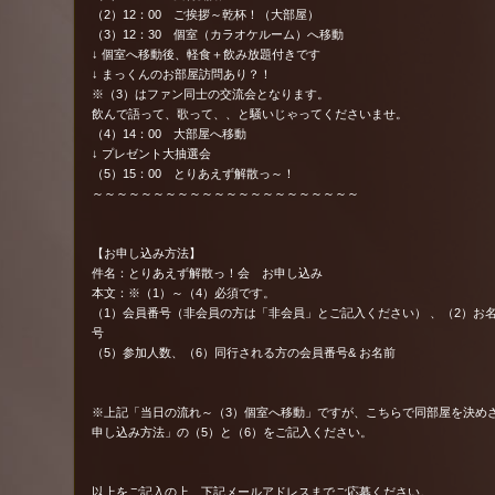
（2）12：00 ご挨拶～乾杯！（大部屋）
（3）12：30 個室（カラオケルーム）へ移動
↓ 個室へ移動後、軽食＋飲み放題付きです
↓ まっくんのお部屋訪問あり？！
※（3）はファン同士の交流会となります。
飲んで語って、歌って、、と騒いじゃってくださいませ。
（4）14：00 大部屋へ移動
↓ プレゼント大抽選会
（5）15：00 とりあえず解散っ～！
～～～～～～～～～～～～～～～～～～～～～～
【お申し込み方法】
件名：とりあえず解散っ！会 お申し込み
本文：※（1）～（4）必須です。
（1）会員番号（非会員の方は「非会員」とご記入ください） 、（2）お
号
（5）参加人数、（6）同行される方の会員番号& お名前
※上記「当日の流れ～（3）個室へ移動」ですが、こちらで同部屋を決め
申し込み方法」の（5）と（6）をご記入ください。
以上をご記入の上、下記メールアドレスまでご応募ください。