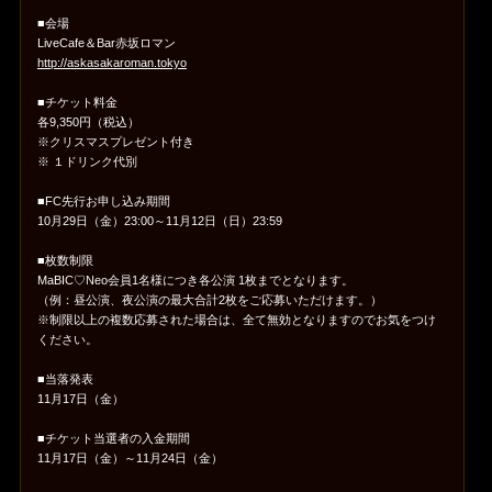
■会場
LiveCafe＆Bar赤坂ロマン
http://askasakaroman.tokyo
■チケット料金
各9,350円（税込）
※クリスマスプレゼント付き
※ １ドリンク代別
■FC先行お申し込み期間
10月29日（金）23:00～11月12日（日）23:59
■枚数制限
MaBIC♡Neo会員1名様につき各公演 1枚までとなります。
（例：昼公演、夜公演の最大合計2枚をご応募いただけます。）
※制限以上の複数応募された場合は、全て無効となりますのでお気をつけ
ください。
■当落発表
11月17日（金）
■チケット当選者の入金期間
11月17日（金）～11月24日（金）