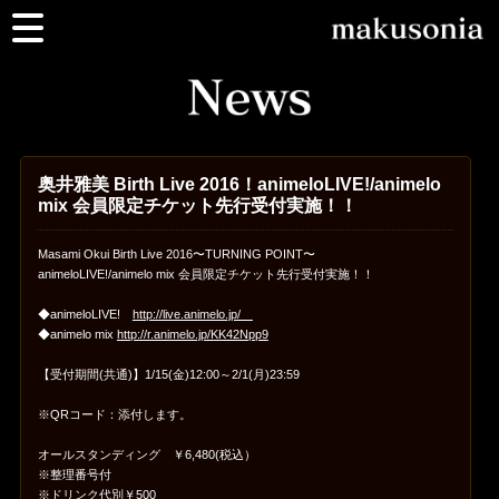
奥井雅美 Birth Live 2016！animeloLIVE!/animelo
mix 会員限定チケット先行受付実施！！
Masami Okui Birth Live 2016〜TURNING POINT〜
animeloLIVE!/animelo mix 会員限定チケット先行受付実施！！
◆animeloLIVE!
http://live.animelo.jp/
◆animelo mix
http://r.animelo.jp/KK42Npp9
【受付期間(共通)】1/15(金)12:00～2/1(月)23:59
※QRコード：添付します。
オールスタンディング ￥6,480(税込）
※整理番号付
※ドリンク代別￥500