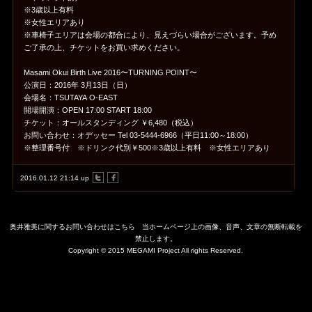
※3歳以上有料
※女性エリアあり
※車椅子エリアは会場の都合により、見えづらい場合がございます。予め
ご了承の上、チケットをお買い求めください。
Masami Okui Birth Live 2016〜TURNING POINT〜
公演日：2016年 3月13日（日）
会場名：TSUTAYA O-EAST
開場開演：OPEN 17:00 START 18:00
チケット：オールスタンディング ￥6,480（税込）
お問い合わせ：オデッセー Tel 03-5444-6966（平日11:00～18:00）
※整理番号付 ※ドリンク代別￥500※3歳以上有料 ※女性エリアあり
2016.01.12 21:14 up
奥井雅美に関するお問い合わせはこちら
当ホームページ上の画像、音声、文章の無断転載を
禁止します。
Copyright © 2015 MEGAMI Project All rights Reserved.