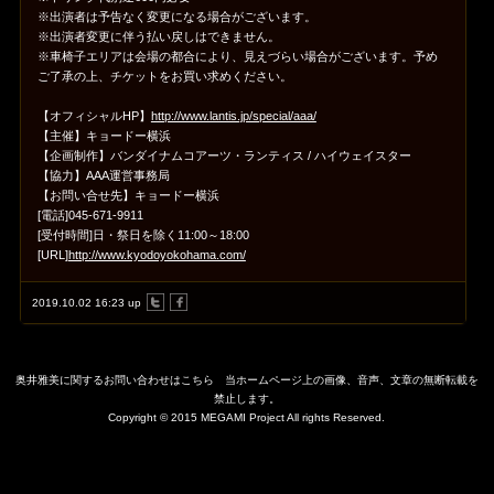
※出演者は予告なく変更になる場合がございます。
※出演者変更に伴う払い戻しはできません。
※車椅子エリアは会場の都合により、見えづらい場合がございます。予め
ご了承の上、チケットをお買い求めください。
【オフィシャルHP】
http://www.lantis.jp/special/aaa/
【主催】キョードー横浜
【企画制作】バンダイナムコアーツ・ランティス / ハイウェイスター
【協力】AAA運営事務局
【お問い合せ先】キョードー横浜
[電話]045-671-9911
[受付時間]日・祭日を除く11:00～18:00
[URL]
http://www.kyodoyokohama.com/
2019.10.02 16:23 up
奥井雅美に関するお問い合わせはこちら
当ホームページ上の画像、音声、文章の無断転載を
禁止します。
Copyright © 2015 MEGAMI Project All rights Reserved.